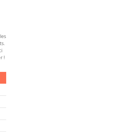
les
ts.
i
r !